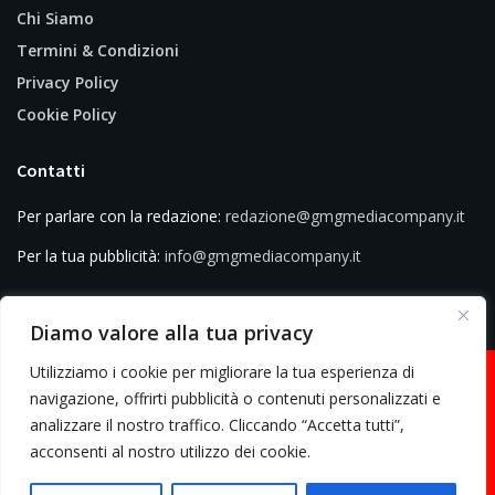
Chi Siamo
Termini & Condizioni
Privacy Policy
Cookie Policy
Contatti
Per parlare con la redazione:
redazione@gmgmediacompany.it
Per la tua pubblicità:
info@gmgmediacompany.it
Diamo valore alla tua privacy
Utilizziamo i cookie per migliorare la tua esperienza di
navigazione, offrirti pubblicità o contenuti personalizzati e
analizzare il nostro traffico. Cliccando “Accetta tutti”,
© 2026 GMG Media Company Di Mossutti Gianluca | Sede legale: Corso
acconsenti al nostro utilizzo dei cookie.
Umberto Maddalena 25 - Cap 83030 - Venticano (AV) | P.IVA:
03234710642 | C.F: MSSGLC89D15L483O | REA: AV - 313130 | Domicilio