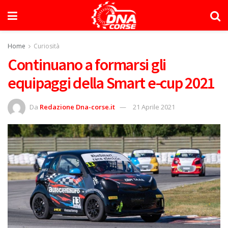
Home
Curiosità
Continuano a formarsi gli
equipaggi della Smart e-cup 2021
Da
Redazione Dna-corse.it
21 Aprile 2021