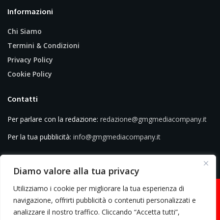
Informazioni
Chi Siamo
Termini & Condizioni
Privacy Policy
Cookie Policy
Contatti
Per parlare con la redazione:
redazione@gmgmediacompany.it
Per la tua pubblicità:
info@gmgmediacompany.it
Diamo valore alla tua privacy
Utilizziamo i cookie per migliorare la tua esperienza di
navigazione, offrirti pubblicità o contenuti personalizzati e
analizzare il nostro traffico. Cliccando “Accetta tutti”,
© 2026 GMG Media Company Di Mossutti Gianluca | Sede legale: Corso