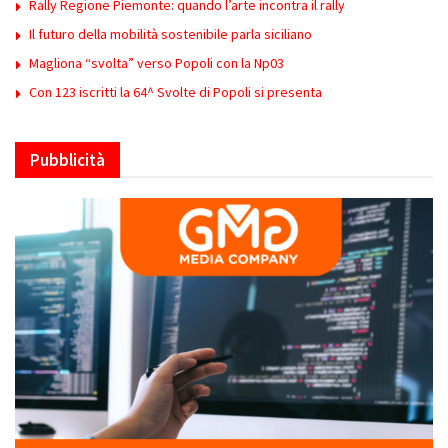
Rally Regione Piemonte: quando l’arte incontra il rally
Il futuro della mobilità sostenibile parla siciliano
Magliona “svolta” verso Popoli con la Np03
Con 123 iscritti la 64^ Svolte di Popoli si presenta
Pubblicità