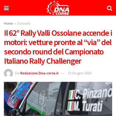
Home
Curiosità
Il 62° Rally Valli Ossolane accende i
motori: vetture pronte al “via” del
secondo round del Campionato
Italiano Rally Challenger
Da
Redazione Dna-corse.it
13 Giugno 2026