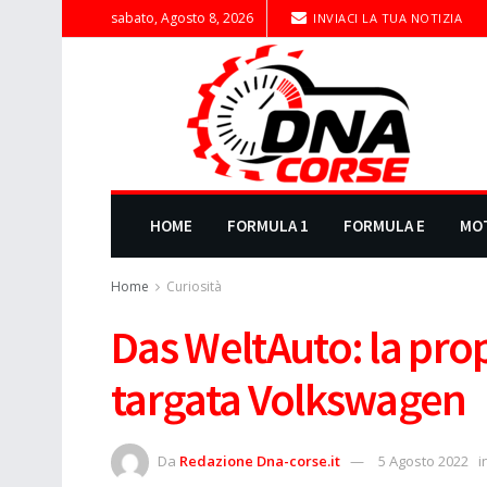
sabato, Agosto 8, 2026
INVIACI LA TUA NOTIZIA
HOME
FORMULA 1
FORMULA E
MO
Home
Curiosità
Das WeltAuto: la pro
targata Volkswagen
Da
Redazione Dna-corse.it
5 Agosto 2022
i