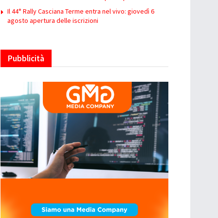
Il 44° Rally Casciana Terme entra nel vivo: giovedì 6
agosto apertura delle iscrizioni
Pubblicità