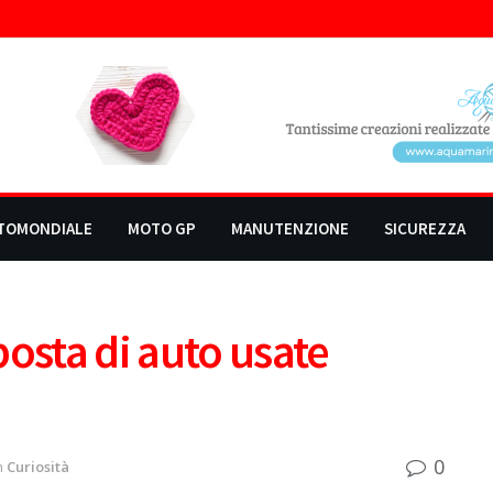
TOMONDIALE
MOTO GP
MANUTENZIONE
SICUREZZA
posta di auto usate
0
n
Curiosità