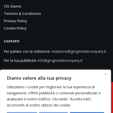
Chi Siamo
Termini & Condizioni
Privacy Policy
Cookie Policy
Contatti
Per parlare con la redazione:
redazione@gmgmediacompany.it
Per la tua pubblicità:
info@gmgmediacompany.it
Diamo valore alla tua privacy
Utilizziamo i cookie per migliorare la tua esperienza di
navigazione, offrirti pubblicità o contenuti personalizzati e
analizzare il nostro traffico. Cliccando “Accetta tutti”,
© 2026 GMG Media Company Di Mossutti Gianluca | Sede legale: Corso
acconsenti al nostro utilizzo dei cookie.
Umberto Maddalena 25 - Cap 83030 - Venticano (AV) | P.IVA: