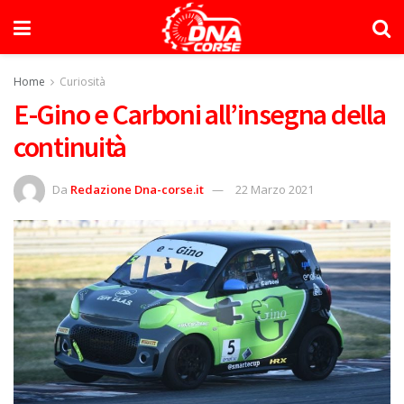
Home
Curiosità
E-Gino e Carboni all’insegna della
continuità
Da
Redazione Dna-corse.it
22 Marzo 2021