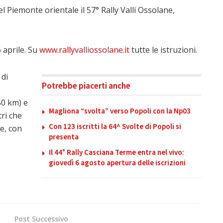
el Piemonte orientale il 57° Rally Valli Ossolane,
 aprile. Su
www.rallyvalliossolane.it
tutte le istruzioni.
 di
Potrebbe piacerti anche
50 km) e
Magliona “svolta” verso Popoli con la Np03
tri che
Con 123 iscritti la 64^ Svolte di Popoli si
e, con
presenta
Il 44° Rally Casciana Terme entra nel vivo:
giovedì 6 agosto apertura delle iscrizioni
Post Successivo