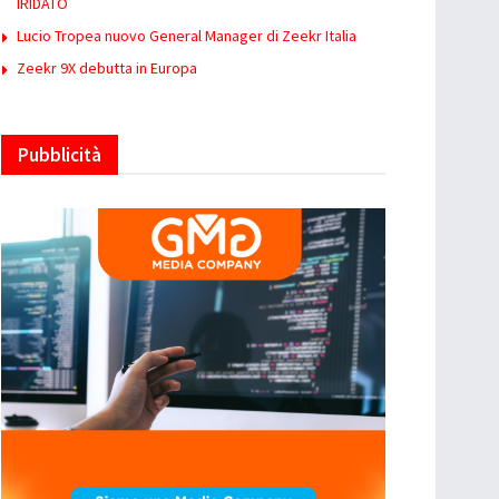
IRIDATO
Lucio Tropea nuovo General Manager di Zeekr Italia
Zeekr 9X debutta in Europa
Pubblicità