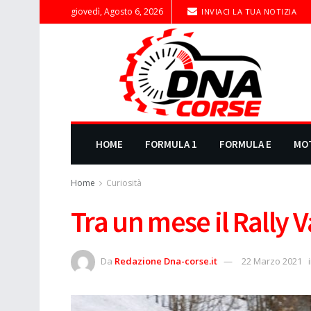
giovedì, Agosto 6, 2026
INVIACI LA TUA NOTIZIA
HOME
FORMULA 1
FORMULA E
MO
Home
Curiosità
Tra un mese il Rally V
Da
Redazione Dna-corse.it
22 Marzo 2021