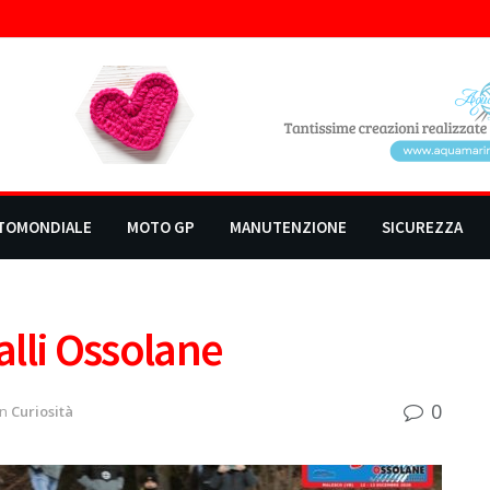
TOMONDIALE
MOTO GP
MANUTENZIONE
SICUREZZA
alli Ossolane
0
in
Curiosità