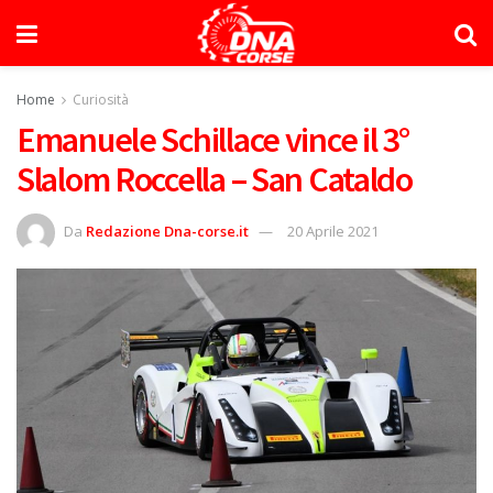
Home
Curiosità
Emanuele Schillace vince il 3°
Slalom Roccella – San Cataldo
Da
Redazione Dna-corse.it
20 Aprile 2021