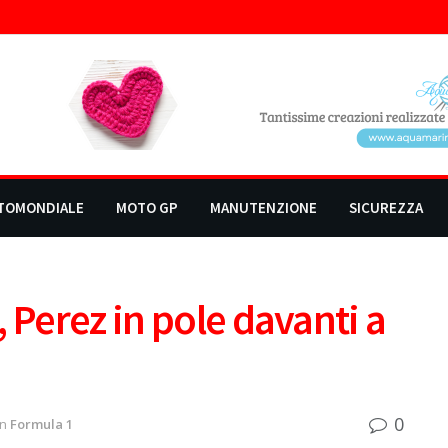
TOMONDIALE
MOTO GP
MANUTENZIONE
SICUREZZA
 Perez in pole davanti a
0
in
Formula 1