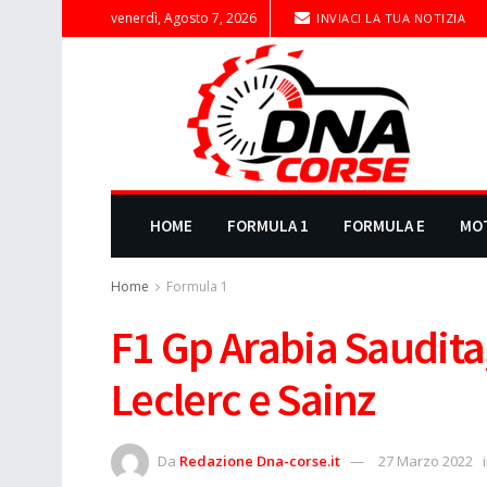
venerdì, Agosto 7, 2026
INVIACI LA TUA NOTIZIA
HOME
FORMULA 1
FORMULA E
MO
Home
Formula 1
F1 Gp Arabia Saudita,
Leclerc e Sainz
Da
Redazione Dna-corse.it
27 Marzo 2022