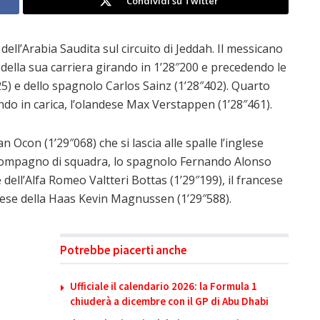
Condividi su Twitter
ell’Arabia Saudita sul circuito di Jeddah. Il messicano
 della sua carriera girando in 1’28″200 e precedendo le
5) e dello spagnolo Carlos Sainz (1’28″402). Quarto
ndo in carica, l’olandese Max Verstappen (1’28″461).
 Ocon (1’29″068) che si lascia alle spalle l’inglese
l compagno di squadra, lo spagnolo Fernando Alonso
e dell’Alfa Romeo Valtteri Bottas (1’29″199), il francese
danese della Haas Kevin Magnussen (1’29″588).
Potrebbe piacerti anche
Ufficiale il calendario 2026: la Formula 1
chiuderà a dicembre con il GP di Abu Dhabi