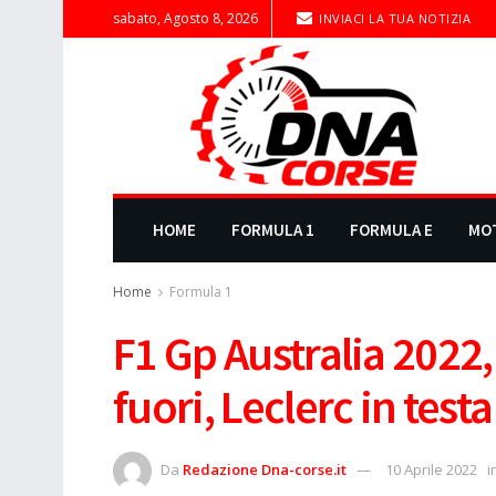
sabato, Agosto 8, 2026
INVIACI LA TUA NOTIZIA
HOME
FORMULA 1
FORMULA E
MO
Home
Formula 1
F1 Gp Australia 2022,
fuori, Leclerc in testa
Da
Redazione Dna-corse.it
10 Aprile 2022
i