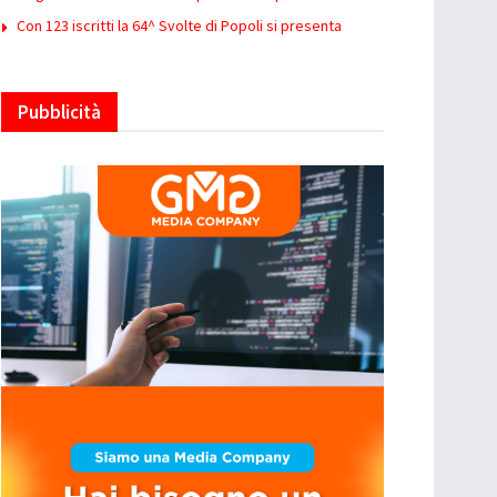
Con 123 iscritti la 64^ Svolte di Popoli si presenta
Pubblicità