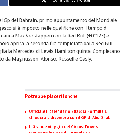
Condividi su Twitter
n nel Gp del Bahrain, primo appuntamento del Mondiale
asco si è imposto nelle qualifiche con il tempo di
carica Max Verstappen con la Red Bull (+0″123) e
gnolo aprirà la seconda fila completata dalla Red Bull
glia la Mercedes di Lewis Hamilton quinta. Completano
uito da Magnussen, Alonso, Russell e Gasly.
Potrebbe piacerti anche
Ufficiale il calendario 2026: la Formula 1
chiuderà a dicembre con il GP di Abu Dhabi
Il Grande Viaggio del Circus: Dove si
Svolgono le Gare di Formula 1?