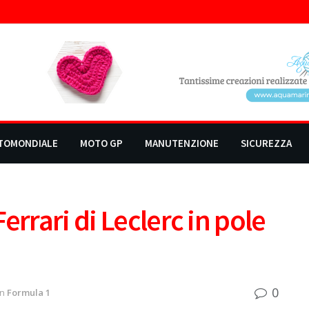
TOMONDIALE
MOTO GP
MANUTENZIONE
SICUREZZA
errari di Leclerc in pole
0
in
Formula 1