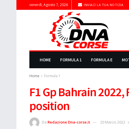
venerdì, Agosto 7, 2026
INVIACI LA TUA NOTIZIA
HOME
FORMULA 1
FORMULA E
MO
Home
Formula 1
F1 Gp Bahrain 2022, F
position
Da
Redazione Dna-corse.it
20 Marzo 2022