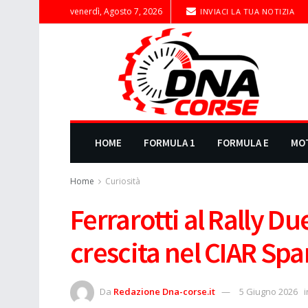
venerdì, Agosto 7, 2026
INVIACI LA TUA NOTIZIA
HOME
FORMULA 1
FORMULA E
MO
Home
Curiosità
Ferrarotti al Rally Du
crescita nel CIAR Spa
Da
Redazione Dna-corse.it
5 Giugno 2026
i