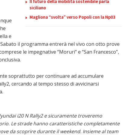
Il futuro della mobilità sostenibile parla
siciliano
Magliona “svolta” verso Popoli con la Np03
inque
che
ella e
. Sabato il programma entrerà nel vivo con otto prove
, comprese le impegnative “Moruri” e “San Francesco”,
nclusiva.
nte soprattutto per continuare ad accumulare
lly2, cercando al tempo stesso di avvicinarsi
a.
 Hyundai i20 N Rally2 e sicuramente troveremo
Florio. Le strade hanno caratteristiche completamente
uove da scoprire durante il weekend. Insieme al team