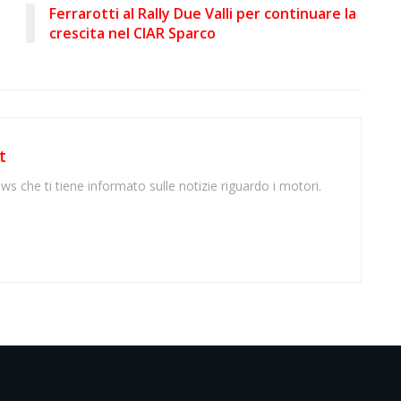
Ferrarotti al Rally Due Valli per continuare la
crescita nel CIAR Sparco
t
ws che ti tiene informato sulle notizie riguardo i motori.