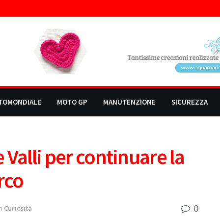
TOMONDIALE
MOTO GP
MANUTENZIONE
SICUREZZA
e Valli per continuare la
rco
0
n
Curiosità