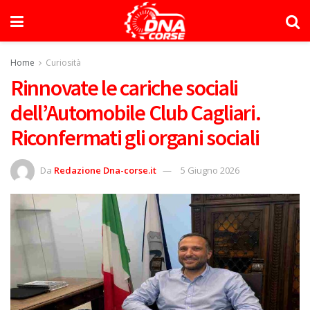
Home
Curiosità
Rinnovate le cariche sociali
dell’Automobile Club Cagliari.
Riconfermati gli organi sociali
Da
Redazione Dna-corse.it
5 Giugno 2026