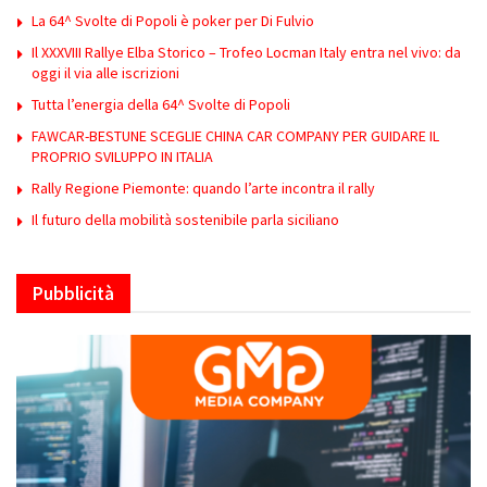
La 64^ Svolte di Popoli è poker per Di Fulvio
Il XXXVIII Rallye Elba Storico – Trofeo Locman Italy entra nel vivo: da
oggi il via alle iscrizioni
Tutta l’energia della 64^ Svolte di Popoli
FAWCAR-BESTUNE SCEGLIE CHINA CAR COMPANY PER GUIDARE IL
PROPRIO SVILUPPO IN ITALIA
Rally Regione Piemonte: quando l’arte incontra il rally
Il futuro della mobilità sostenibile parla siciliano
Pubblicità