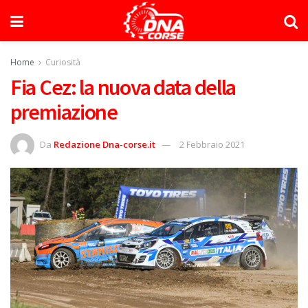
Home
Curiosità
Fia Cez: la nuova data della
premiazione
Da
Redazione Dna-corse.it
2 Febbraio 2021