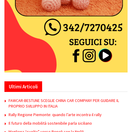
Ultimi Articoli
FAWCAR-BESTUNE SCEGLIE CHINA CAR COMPANY PER GUIDARE IL
PROPRIO SVILUPPO IN ITALIA
Rally Regione Piemonte: quando l’arte incontra il rally
Il futuro della mobilità sostenibile parla siciliano
Magliona “svolta” verso Popoli con la Np03