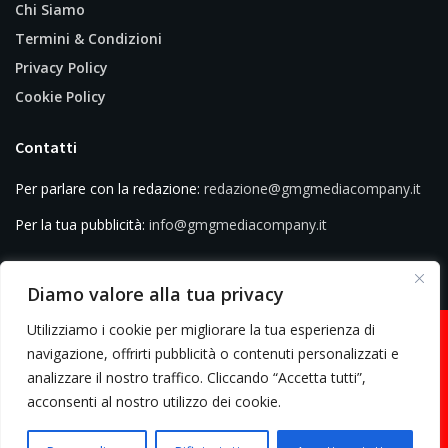
Chi Siamo
Termini & Condizioni
Privacy Policy
Cookie Policy
Contatti
Per parlare con la redazione:
redazione@gmgmediacompany.it
Per la tua pubblicità:
info@gmgmediacompany.it
Diamo valore alla tua privacy
Utilizziamo i cookie per migliorare la tua esperienza di
navigazione, offrirti pubblicità o contenuti personalizzati e
analizzare il nostro traffico. Cliccando “Accetta tutti”,
© 2026 GMG Media Company Di Mossutti Gianluca | Sede legale: Corso
acconsenti al nostro utilizzo dei cookie.
Umberto Maddalena 25 - Cap 83030 - Venticano (AV) | P.IVA:
03234710642 | C.F: MSSGLC89D15L483O | REA: AV - 313130 | Domicilio