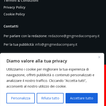
Termini & Condizioni
Privacy Policy
Cookie Policy
Contatti
Per parlare con la redazione:
redazione@gmgmediacompany.it
Per la tua pubblicità:
info@gmgmediacompany.it
Diamo valore alla tua privacy
Utilizziamo i cookie per migliorare la tua esperienza di
navigazione, offrirti pubblicità o contenuti personalizzati e
analizzare il nostro traffico. Cliccando “Accetta tutti”,
© 2026 GMG Media Company Di Mossutti Gianluca | Sede legale: Corso
acconsenti al nostro utilizzo dei cookie.
Umberto Maddalena 25 - Cap 83030 - Venticano (AV) | P.IVA:
03234710642 | C.F: MSSGLC89D15L483O | REA: AV - 313130 | Domicilio
Personalizza
Rifiuta tutto
Accettare tutto
digitale: gmgmediacompany@pec.it