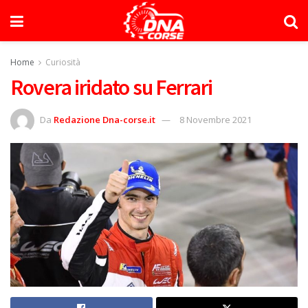
Home
Curiosità
Rovera iridato su Ferrari
Da
Redazione Dna-corse.it
8 Novembre 2021