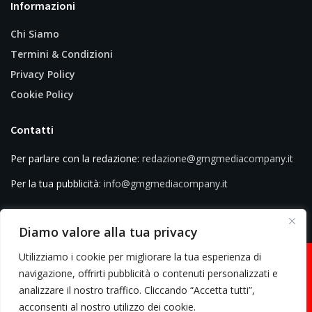
Informazioni
Chi Siamo
Termini & Condizioni
Privacy Policy
Cookie Policy
Contatti
Per parlare con la redazione:
redazione@gmgmediacompany.it
Per la tua pubblicità:
info@gmgmediacompany.it
Diamo valore alla tua privacy
Utilizziamo i cookie per migliorare la tua esperienza di
navigazione, offrirti pubblicità o contenuti personalizzati e
analizzare il nostro traffico. Cliccando “Accetta tutti”,
© 2026 GMG Media Company Di Mossutti Gianluca | Sede legale: Corso
acconsenti al nostro utilizzo dei cookie.