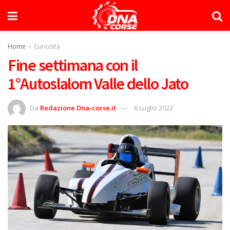
Home
Curiosità
Fine settimana con il
1°Autoslalom Valle dello Jato
Da
Redazione Dna-corse.it
6 Luglio 2022