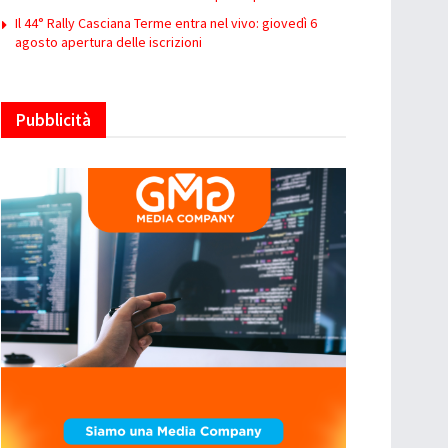
Il 44° Rally Casciana Terme entra nel vivo: giovedì 6
agosto apertura delle iscrizioni
Pubblicità