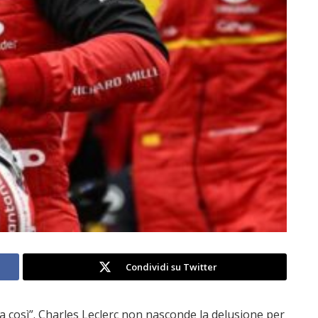
Condividi su Twitter
 così”. Charles Leclerc non nasconde la delusione per