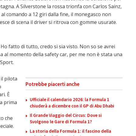
etagna. A Silverstone la rossa trionfa con Carlos Sainz,
al comando a 12 giri dalla fine, il monegasco non
esce di scena il driver si ritrova con gomme usurate.
. Ho fatto di tutto, credo si sia visto. Non so se avrei
ina al momento della safety car, per me non è stata una
 Sport.
l pilota
Potrebbe piacerti anche
o
ri. È
Ufficiale il calendario 2026: la Formula 1
la prima
chiuderà a dicembre con il GP di Abu Dhabi
Il Grande Viaggio del Circus: Dove si
to che
Svolgono le Gare di Formula 1?
ciale.
La storia della Formula 1: il fascino della