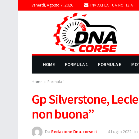
venerdì, Agosto 7, 2026
INVIACI LA TUA NOTIZIA
HOME
FORMULA 1
FORMULA E
MO
Home
Formula 1
Gp Silverstone, Lecle
non buona”
Da
Redazione Dna-corse.it
4 Luglio 2022
in