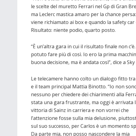
le scelte del muretto Ferrari nel Gp di Gran Br
ma Leclerc mastica amaro per la chance persa: 
viene richiamato ai box e quando la safety car 
Risultato: niente podio, quarto posto.
“È un’altra gara in cui il risultato finale non c’è
potuto fare più di così. Io ero la prima macch
buona decisione, ma è andata così”, dice a Sky
Le telecamere hanno colto un dialogo fitto tra i
e il team principal Mattia Binotto. “Io non son
nessuno per chiedere dei chiarimenti alla Ferra
stata una gara frustrante, ma oggi è arrivata 
vittoria di Sainz in carriera e non vorrei che
l’attenzione fosse sulla mia delusione, piuttos
sul suo successo, per Carlos è un momento spe
Da parte mia, non posso nascondere la mia