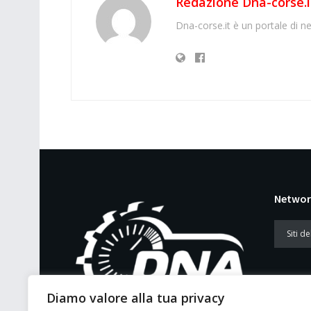
Redazione Dna-corse.i
Dna-corse.it è un portale di ne
Networ
Diamo valore alla tua privacy