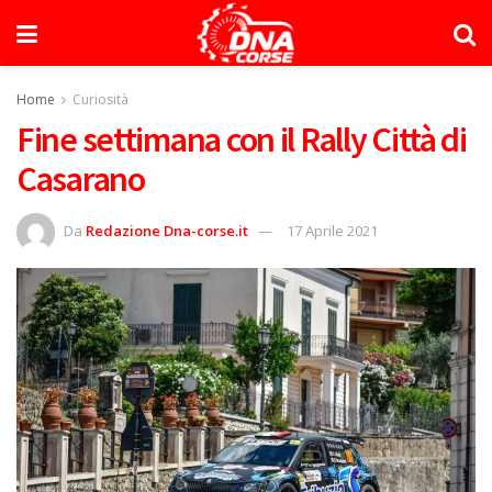
Home
Curiosità
Fine settimana con il Rally Città di
Casarano
Da
Redazione Dna-corse.it
17 Aprile 2021