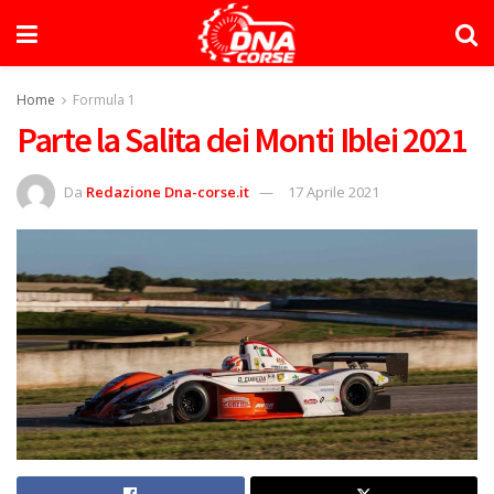
Home
Formula 1
Parte la Salita dei Monti Iblei 2021
Da
Redazione Dna-corse.it
17 Aprile 2021