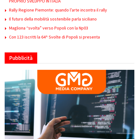
PROPRIO SVILUPPO IN ITALIA
Rally Regione Piemonte: quando l’arte incontra il rally
Il futuro della mobilità sostenibile parla siciliano
Magliona “svolta” verso Popoli con la Np03
Con 123 iscritti la 64^ Svolte di Popoli si presenta
Pubblicità