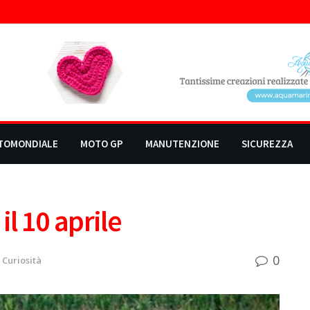
TOMONDIALE
MOTO GP
MANUTENZIONE
SICUREZZA
il 10 aprile
0
Curiosità