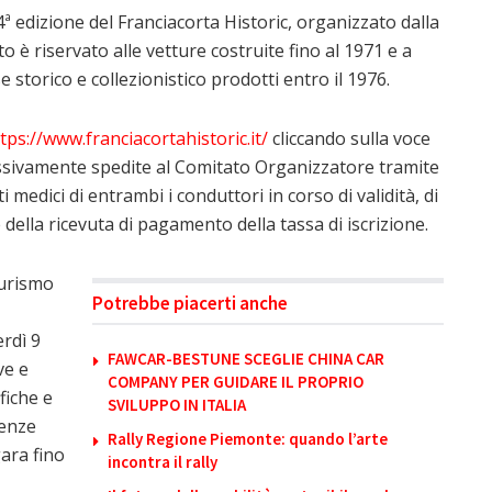
14ª edizione del Franciacorta Historic, organizzato dalla
o è riservato alle vetture costruite fino al 1971 e a
e storico e collezionistico prodotti entro il 1976.
tps://www.franciacortahistoric.it/
cliccando sulla voce
sivamente spedite al Comitato Organizzatore tramite
i medici di entrambi i conduttori in corso di validità, di
ella ricevuta di pagamento della tassa di iscrizione.
turismo
Potrebbe piacerti anche
erdì 9
FAWCAR-BESTUNE SCEGLIE CHINA CAR
ve e
COMPANY PER GUIDARE IL PROPRIO
fiche e
SVILUPPO IN ITALIA
tenze
Rally Regione Piemonte: quando l’arte
gara fino
incontra il rally