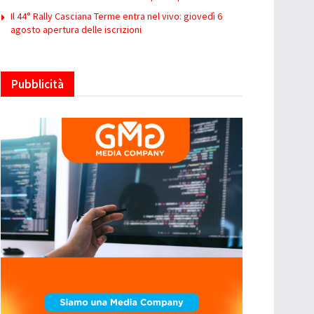
Il 44° Rally Casciana Terme entra nel vivo: giovedì 6
agosto apertura delle iscrizioni
Pubblicità