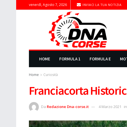
venerdì, Agosto 7, 2026
INVIACI LA TUA NOTIZIA
HOME
FORMULA 1
FORMULA E
MO
Home
Curiosità
Franciacorta Historic 
Da
Redazione Dna-corse.it
4 Marzo 2021
in