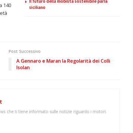
Il futuro della mobilità sostenibile parla
ca 140
siciliano
metà
Post Successivo
A Gennaro e Maran la Regolarità dei Colli
Isolan
t
ws che ti tiene informato sulle notizie riguardo i motori.