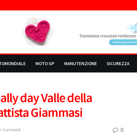
TOMONDIALE
MOTO GP
MANUTENZIONE
SICUREZZA
Rally day Valle della
ttista Giammasi
0
in
Curiosità