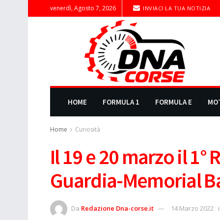
venerdì, Agosto 7, 2026
INVIACI LA TUA NOTIZIA
HOME
FORMULA 1
FORMULA E
MO
Home
Curiosità
Il 19 e 20 marzo il 1° 
Guardia-Memorial Ba
Da
Redazione Dna-corse.it
14 Marzo 2022