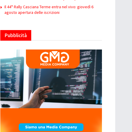
Il 44° Rally Casciana Terme entra nel vivo: giovedì 6
agosto apertura delle iscrizioni
Pubblicità