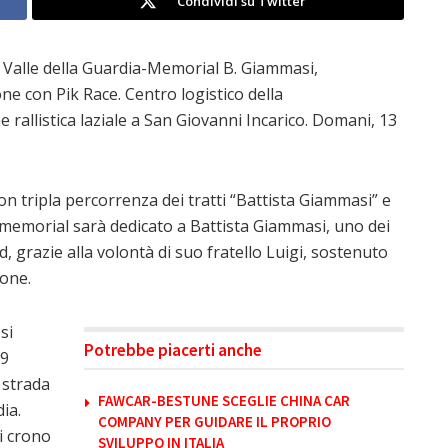
Condividi su Twitter
ay Valle della Guardia-Memorial B. Giammasi,
e con Pik Race. Centro logistico della
 rallistica laziale a San Giovanni Incarico. Domani, 13
 con tripla percorrenza dei tratti “Battista Giammasi” e
l memorial sarà dedicato a Battista Giammasi, uno dei
, grazie alla volontà di suo fratello Luigi, sostenuto
lone.
si
Potrebbe piacerti anche
19
 strada
FAWCAR-BESTUNE SCEGLIE CHINA CAR
ia.
COMPANY PER GUIDARE IL PROPRIO
i crono
SVILUPPO IN ITALIA