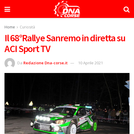
Home
Curiosità
Il 68°Rallye Sanremo in diretta su
ACI Sport TV
Da
Redazione Dna-corse.it
10 Aprile 2021