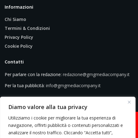
Informazioni
Chi Siamo
Termini & Condizioni
Privacy Policy
Cookie Policy
Contatti
Per parlare con la redazione:
redazione@gmgmediacompany.it
Per la tua pubblicità:
info@gmgmediacompany.it
Diamo valore alla tua privacy
Utilizziamo i cookie per migliorare la tua esperienza di
navigazione, offrirti pubblicità o contenuti personalizzati e
analizzare il nostro traffico. Cliccando “Accetta tutti”,
© 2026 GMG Media Company Di Mossutti Gianluca | Sede legale: Corso