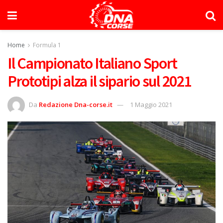
Home
Formula 1
Il Campionato Italiano Sport
Prototipi alza il sipario sul 2021
Da
Redazione Dna-corse.it
1 Maggio 2021