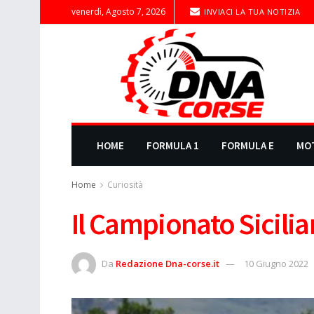
venerdì, Agosto 7, 2026
INVIACI LA TUA NOTIZIA
HOME
FORMULA 1
FORMULA E
MO
Home
Curiosità
Il Campionato Sicili
Da
Redazione Dna-corse.it
10 Giugno 2022