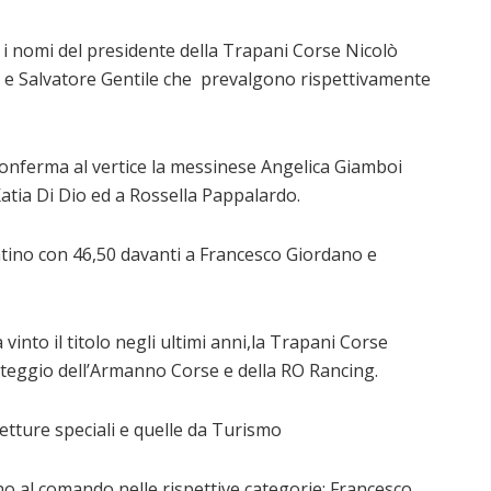
 i nomi del presidente della Trapani Corse Nicolò
 e Salvatore Gentile che prevalgono rispettivamente
 conferma al vertice la messinese Angelica Giamboi
Katia Di Dio ed a Rossella Pappalardo.
intino con 46,50 davanti a Francesco Giordano e
into il titolo negli ultimi anni,la Trapani Corse
teggio dell’Armanno Corse e della RO Rancing.
 vetture speciali e quelle da Turismo
o al comando nelle rispettive categorie: Francesco