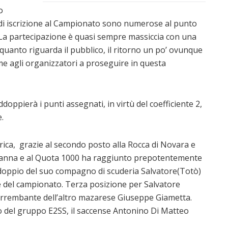
o
 di iscrizione al Campionato sono numerose al punto
. La partecipazione è quasi sempre massiccia con una
 quanto riguarda il pubblico, il ritorno un po’ ovunque
eme agli organizzatori a proseguire in questa
addoppierà i punti assegnati, in virtù del coefficiente 2,
e.
rica, grazie al secondo posto alla Rocca di Novara e
Partanna e al Quota 1000 ha raggiunto prepotentemente
l doppio del suo compagno di scuderia Salvatore(Totò)
iale del campionato. Terza posizione per Salvatore
 arrembante dell’altro mazarese Giuseppe Giametta.
o del gruppo E2SS, il saccense Antonino Di Matteo