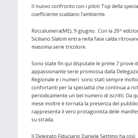
Il nuovo confronto con i piloti Top della speciali
coefficiente scaldano l’ambiente.
Roccalumera(ME), 9 giugno. Con la 20^ edizion
Siciliano Slalom entra nella fase calda ritrovan
massima serie tricolore.
Sono state fin qui disputate le prime 7 prove de
appassionante serie promossa dalla Delegazi
Regionale e i numeri sono stati sempre molto
confortanti per la specialità che continua a ri
periodicamente un bel numero di iscritti. Da q
mese inoltre è tornata la presenza del pubbli
rappresenta il vero protagonista delle manife
su strada.
Il Delegato Fiduciario Daniele Settimo ha così