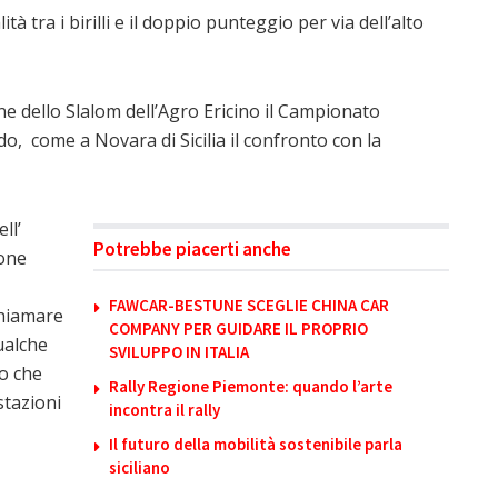
tà tra i birilli e il doppio punteggio per via dell’alto
e dello Slalom dell’Agro Ericino il Campionato
do, come a Novara di Sicilia il confronto con la
ll’
Potrebbe piacerti anche
one
FAWCAR-BESTUNE SCEGLIE CHINA CAR
chiamare
COMPANY PER GUIDARE IL PROPRIO
ualche
SVILUPPO IN ITALIA
co che
Rally Regione Piemonte: quando l’arte
stazioni
incontra il rally
Il futuro della mobilità sostenibile parla
siciliano