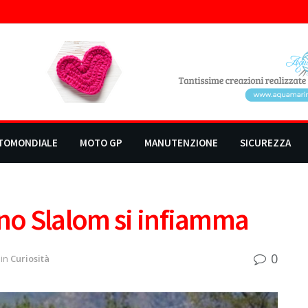
TOMONDIALE
MOTO GP
MANUTENZIONE
SICUREZZA
ano Slalom si infiamma
0
in
Curiosità