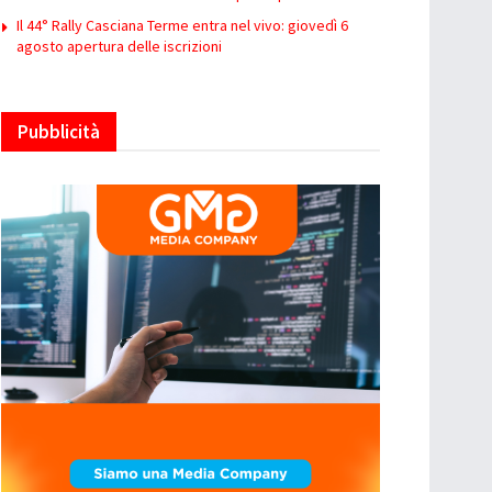
Il 44° Rally Casciana Terme entra nel vivo: giovedì 6
agosto apertura delle iscrizioni
Pubblicità