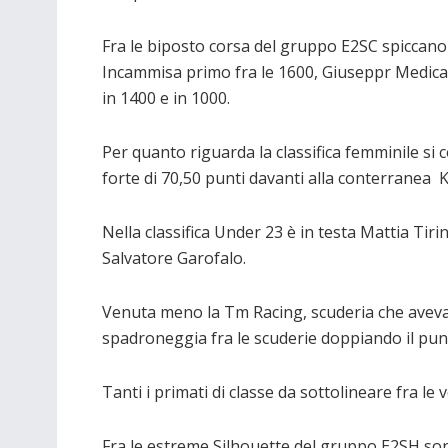
Fra le biposto corsa del gruppo E2SC spiccano
Incammisa primo fra le 1600, Giuseppr Medica
in 1400 e in 1000.
Per quanto riguarda la classifica femminile si
forte di 70,50 punti davanti alla conterranea 
Nella classifica Under 23 è in testa Mattia Tir
Salvatore Garofalo.
Venuta meno la Tm Racing, scuderia che aveva v
spadroneggia fra le scuderie doppiando il pun
Tanti i primati di classe da sottolineare fra le
Fra le estreme Silhouette del gruppo E2SH son