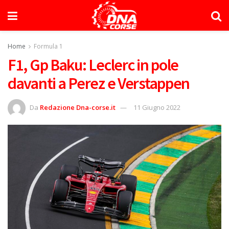
Home
Formula 1
F1, Gp Baku: Leclerc in pole
davanti a Perez e Verstappen
Da
Redazione Dna-corse.it
11 Giugno 2022