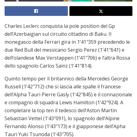
Charles Leclerc conquista la pole position del Gp
dell’Azerbaigian sul circuito cittadino di Baku. Il
monegasco della Ferrari gira in 1’41″359 precedendo le
due Red Bull del messicano Sergio Perez (1’41″641) e
dell’olandese Max Verstappen (1’41″706) e l’altra Rossa
dello spagnolo Carlos Sainz (1’41″814).
Quinto tempo per il britannico della Mercedes George
Russell (1’42″712) che si lascia alle spalle il francese
dell’Alpha Tauri Pierre Gasly (1’42″845) e il connazionale
e compagno di squadra Lewis Hamilton (1’42″924). A
completare la top ten il tedesco dell’Aston Martin
Sebastian Vettel (1’43″091), lo spagnolo dell’Alpine
Fernando Alonso (1’43″173) e il giapponese dell’Apha
Tauri Yuki Tsunoda (1’43″705).