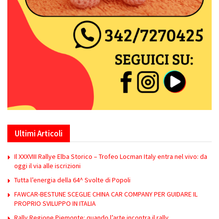
Ultimi Articoli
Il XXXVIII Rallye Elba Storico – Trofeo Locman Italy entra nel vivo: da
oggi il via alle iscrizioni
Tutta l’energia della 64^ Svolte di Popoli
FAWCAR-BESTUNE SCEGLIE CHINA CAR COMPANY PER GUIDARE IL
PROPRIO SVILUPPO IN ITALIA
Rally Regione Piemonte: quando l’arte incontra il rally