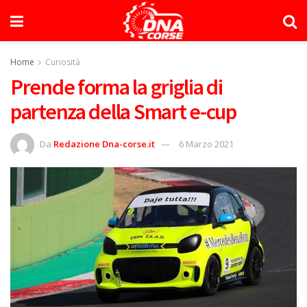
Home
Curiosità
Prende forma la griglia di
partenza della Smart e-cup
Da
Redazione Dna-corse.it
6 Marzo 2021