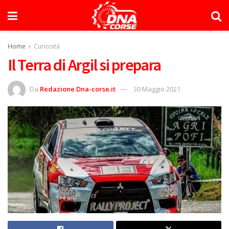
Home
Curiosità
Il Terra di Argil si prepara
Da
Redazione Dna-corse.it
30 Maggio 2021