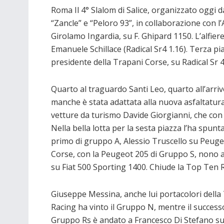
Roma Il 4° Slalom di Salice, organizzato oggi d
“Zancle” e “Peloro 93”, in collaborazione con l’
Girolamo Ingardia, su F. Ghipard 1150. L’alfiere
Emanuele Schillace (Radical Sr4 1.16). Terza pi
presidente della Trapani Corse, su Radical Sr 4
Quarto al traguardo Santi Leo, quarto all’arriv
manche è stata adattata alla nuova asfaltatur
vetture da turismo Davide Giorgianni, che con 
Nella bella lotta per la sesta piazza l’ha spunt
primo di gruppo A, Alessio Truscello su Peugeo
Corse, con la Peugeot 205 di Gruppo S, nono a
su Fiat 500 Sporting 1400. Chiude la Top Ten R
Giuseppe Messina, anche lui portacolori della
Racing ha vinto il Gruppo N, mentre il success
Gruppo Rs è andato a Francesco Di Stefano s