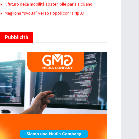
Il futuro della mobilità sostenibile parla siciliano
Magliona “svolta” verso Popoli con la Np03
Pubblicità