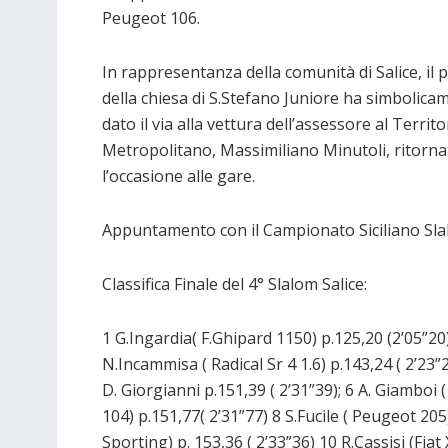
Peugeot 106.
In rappresentanza della comunità di Salice, il 
della chiesa di S.Stefano Juniore ha simbolica
dato il via alla vettura dell’assessore al Territo
Metropolitano, Massimiliano Minutoli, ritorna
l’occasione alle gare.
Appuntamento con il Campionato Siciliano Slalom 
Classifica Finale del 4° Slalom Salice:
1 G.Ingardia( F.Ghipard 1150) p.125,20 (2’05”20); 
N.Incammisa ( Radical Sr 4 1.6) p.143,24 ( 2’23”24
D. Giorgianni p.151,39 ( 2’31”39); 6 A. Giamboi (
104) p.151,77( 2’31”77) 8 S.Fucile ( Peugeot 20
Sporting) p. 153,36 ( 2’33”36) 10 R.Cassisi (Fiat