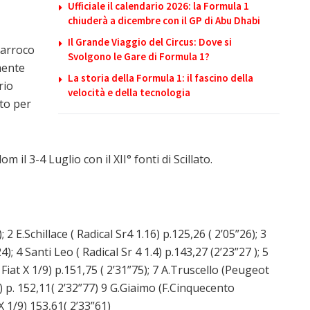
Ufficiale il calendario 2026: la Formula 1
chiuderà a dicembre con il GP di Abu Dhabi
Il Grande Viaggio del Circus: Dove si
parroco
Svolgono le Gare di Formula 1?
mente
La storia della Formula 1: il fascino della
rio
velocità e della tecnologia
to per
il 3-4 Luglio con il XII° fonti di Scillato.
2 E.Schillace ( Radical Sr4 1.16) p.125,26 ( 2’05”26); 3
); 4 Santi Leo ( Radical Sr 4 1.4) p.143,27 (2’23”27 ); 5
 Fiat X 1/9) p.151,75 ( 2’31”75); 7 A.Truscello (Peugeot
5) p. 152,11( 2’32”77) 9 G.Giaimo (F.Cinquecento
 X 1/9) 153,61( 2’33”61)