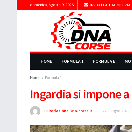
domenica, Agosto 9, 2026
INVIACI LA TUA NOTIZIA
HOME
FORMULA 1
FORMULA E
MO
Home
Formula 1
Ingardia si impone a 
Da
Redazione Dna-corse.it
22 Giugno 2021