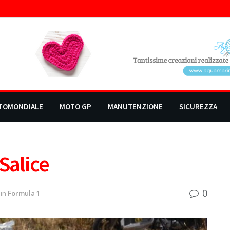
TOMONDIALE
MOTO GP
MANUTENZIONE
SICUREZZA
Salice
0
in
Formula 1