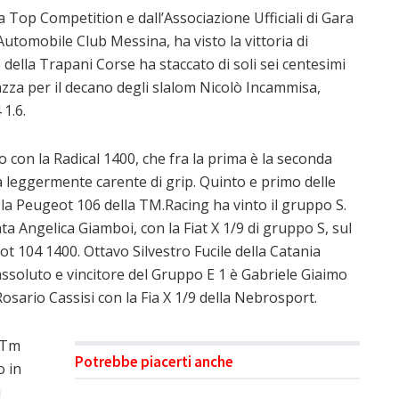
a Top Competition e dall’Associazione Ufficiali di Gara
Automobile Club Messina, ha visto la vittoria di
 della Trapani Corse ha staccato di soli sei centesimi
azza per il decano degli slalom Nicolò Incammisa,
 1.6.
o con la Radical 1400, che fra la prima è la seconda
a leggermente carente di grip. Quinto e primo delle
la Peugeot 106 della TM.Racing ha vinto il gruppo S.
ata Angelica Giamboi, con la Fiat X 1/9 di gruppo S, sul
t 104 1400. Ottavo Silvestro Fucile della Catania
ssoluto e vincitore del Gruppo E 1 è Gabriele Giaimo
osario Cassisi con la Fia X 1/9 della Nebrosport.
 Tm
Potrebbe piacerti anche
o in
u