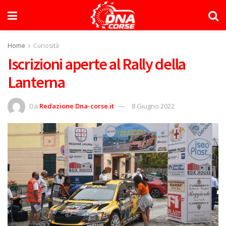
Home
Curiosità
Iscrizioni aperte al Rally della
Lanterna
Da
Redazione Dna-corse.it
8 Giugno 2022