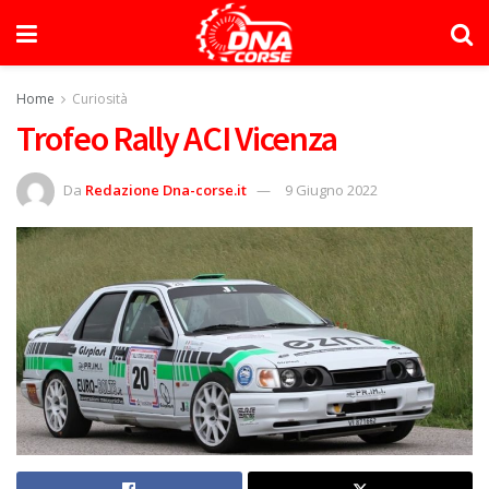
Home
Curiosità
Trofeo Rally ACI Vicenza
Da
Redazione Dna-corse.it
9 Giugno 2022