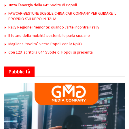
Tutta l’energia della 64^ Svolte di Popoli
FAWCAR-BESTUNE SCEGLIE CHINA CAR COMPANY PER GUIDARE IL
PROPRIO SVILUPPO IN ITALIA
Rally Regione Piemonte: quando l’arte incontra il rally
Il futuro della mobilità sostenibile parla siciliano
Magliona “svolta” verso Popoli con la Np03
Con 123 iscritti la 64^ Svolte di Popoli si presenta
Pubblicità