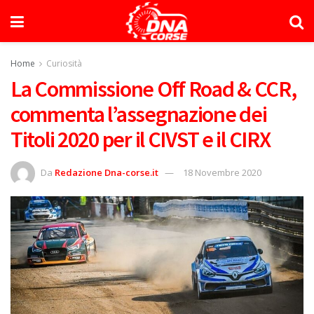
Home
Curiosità
La Commissione Off Road & CCR,
commenta l’assegnazione dei
Titoli 2020 per il CIVST e il CIRX
Da
Redazione Dna-corse.it
18 Novembre 2020