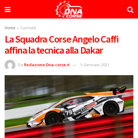
Home
Curiosità
La Squadra Corse Angelo Caffi
affina la tecnica alla Dakar
Da
Redazione Dna-corse.it
5 Gennaio 2021