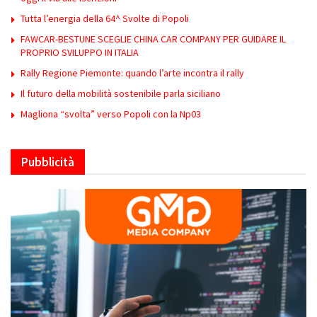
Tutta l’energia della 64^ Svolte di Popoli
FAWCAR-BESTUNE SCEGLIE CHINA CAR COMPANY PER GUIDARE IL
PROPRIO SVILUPPO IN ITALIA
Rally Regione Piemonte: quando l’arte incontra il rally
Il futuro della mobilità sostenibile parla siciliano
Magliona “svolta” verso Popoli con la Np03
Pubblicità