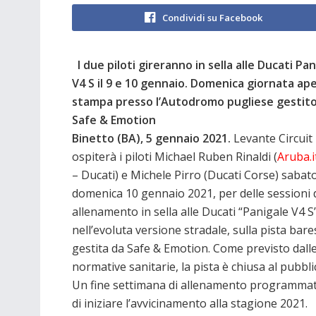
Condividi su Facebook
I due piloti gireranno in sella alle Ducati Pa
V4 S il 9 e 10 gennaio. Domenica giornata ape
stampa presso l’Autodromo pugliese gestit
Safe & Emotion
Binetto (BA), 5 gennaio 2021.
Levante Circuit
ospiterà i piloti Michael Ruben Rinaldi (
Aruba.i
– Ducati) e Michele Pirro (Ducati Corse) sabato
domenica 10 gennaio 2021, per delle sessioni 
allenamento in sella alle Ducati “Panigale V4 S
nell’evoluta versione stradale, sulla pista bare
gestita da Safe & Emotion. Come previsto dall
normative sanitarie, la pista è chiusa al pubbli
Un fine settimana di allenamento programmato d
di iniziare l’avvicinamento alla stagione 2021.