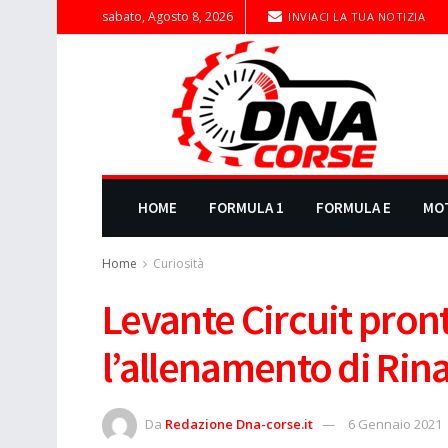
sabato, Agosto 8, 2026
INVIACI LA TUA NOTIZIA
HOME
FORMULA 1
FORMULA E
MO
Home
Curiosità
Levante Circuit pron
l’allenamento di Rina
Da
Redazione Dna-corse.it
6 Gennaio 2021