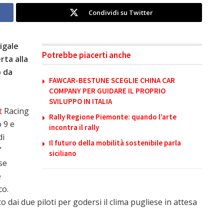
Condividi su Twitter
nigale
Potrebbe piacerti anche
rta alla
o da
FAWCAR-BESTUNE SCEGLIE CHINA CAR
COMPANY PER GUIDARE IL PROPRIO
SVILUPPO IN ITALIA
t
Racing
Rally Regione Piemonte: quando l’arte
 9 e
incontra il rally
di
Il futuro della mobilità sostenibile parla
”
siciliano
se
e
co.
ai due piloti per godersi il clima pugliese in attesa