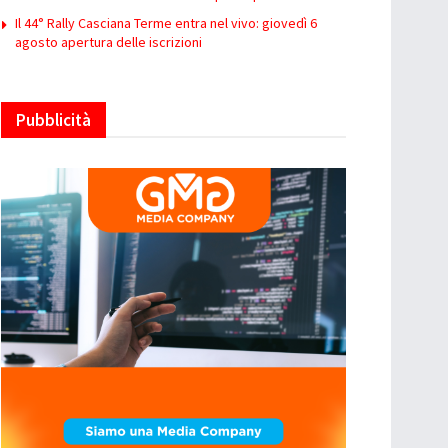
Il 44° Rally Casciana Terme entra nel vivo: giovedì 6
agosto apertura delle iscrizioni
Pubblicità