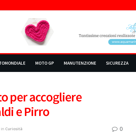
TOMONDIALE
MOTO GP
MANUTENZIONE
SICUREZZA
to per accogliere
ldi e Pirro
0
in
Curiosità