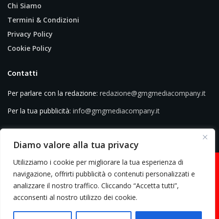
Chi Siamo
Termini & Condizioni
Privacy Policy
Cookie Policy
Contatti
Per parlare con la redazione:
redazione@gmgmediacompany.it
Per la tua pubblicità:
info@gmgmediacompany.it
Diamo valore alla tua privacy
Utilizziamo i cookie per migliorare la tua esperienza di
navigazione, offrirti pubblicità o contenuti personalizzati e
analizzare il nostro traffico. Cliccando “Accetta tutti”,
© 2026 GMG Media Company Di Mossutti Gianluca | Sede legale: Corso
acconsenti al nostro utilizzo dei cookie.
Umberto Maddalena 25 - Cap 83030 - Venticano (AV) | P.IVA:
03234710642 | C.F: MSSGLC89D15L483O | REA: AV - 313130 | Domicilio