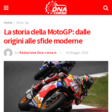
Home
Moto Gp
La storia della MotoGP: dalle
origini alle sfide moderne
Da
Redazione Dna-corse.it
16 Maggio 2026