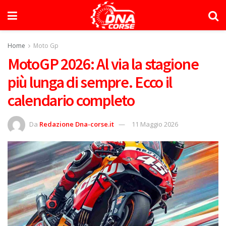
Home
Moto Gp
MotoGP 2026: Al via la stagione
più lunga di sempre. Ecco il
calendario completo
Da
Redazione Dna-corse.it
11 Maggio 2026