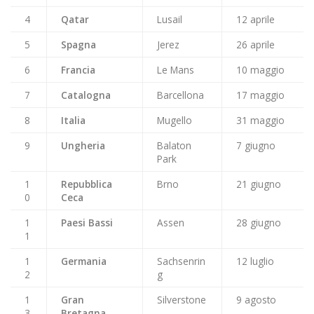
4
Qatar
Lusail
12 aprile
5
Spagna
Jerez
26 aprile
6
Francia
Le Mans
10 maggio
7
Catalogna
Barcellona
17 maggio
8
Italia
Mugello
31 maggio
9
Ungheria
Balaton
7 giugno
Park
1
Repubblica
Brno
21 giugno
0
Ceca
1
Paesi Bassi
Assen
28 giugno
1
1
Germania
Sachsenrin
12 luglio
2
g
1
Gran
Silverstone
9 agosto
3
Bretagna