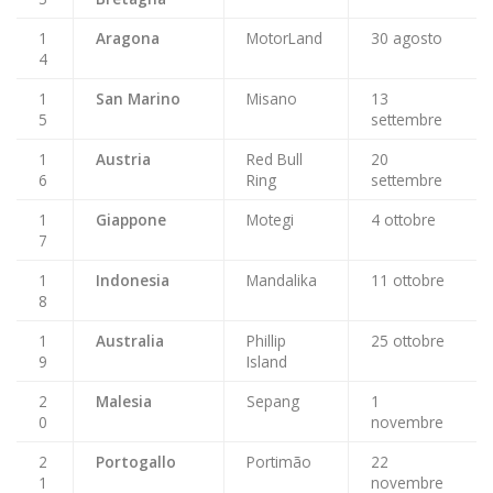
1
Aragona
MotorLand
30 agosto
4
1
San Marino
Misano
13
5
settembre
1
Austria
Red Bull
20
6
Ring
settembre
1
Giappone
Motegi
4 ottobre
7
1
Indonesia
Mandalika
11 ottobre
8
1
Australia
Phillip
25 ottobre
9
Island
2
Malesia
Sepang
1
0
novembre
2
Portogallo
Portimão
22
1
novembre