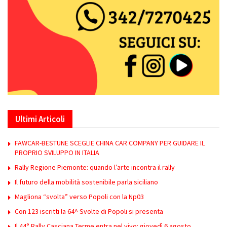
Ultimi Articoli
FAWCAR-BESTUNE SCEGLIE CHINA CAR COMPANY PER GUIDARE IL
PROPRIO SVILUPPO IN ITALIA
Rally Regione Piemonte: quando l’arte incontra il rally
Il futuro della mobilità sostenibile parla siciliano
Magliona “svolta” verso Popoli con la Np03
Con 123 iscritti la 64^ Svolte di Popoli si presenta
Il 44° Rally Casciana Terme entra nel vivo: giovedì 6 agosto