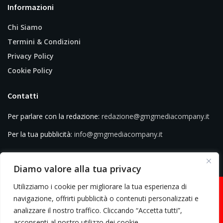
Informazioni
Chi Siamo
Termini & Condizioni
Privacy Policy
Cookie Policy
Contatti
Per parlare con la redazione:
redazione@gmgmediacompany.it
Per la tua pubblicità:
info@gmgmediacompany.it
Diamo valore alla tua privacy
Utilizziamo i cookie per migliorare la tua esperienza di
navigazione, offrirti pubblicità o contenuti personalizzati e
analizzare il nostro traffico. Cliccando “Accetta tutti”,
© 2026 GMG Media Company Di Mossutti Gianluca | Sede legale: Corso
acconsenti al nostro utilizzo dei cookie.