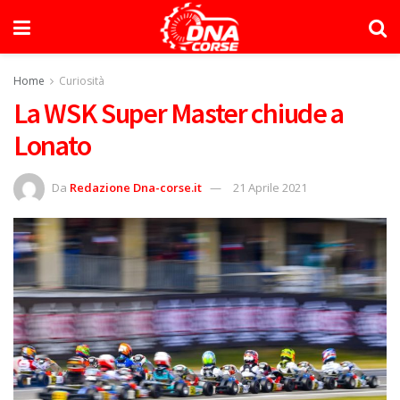
Home
Curiosità
La WSK Super Master chiude a
Lonato
Da
Redazione Dna-corse.it
21 Aprile 2021