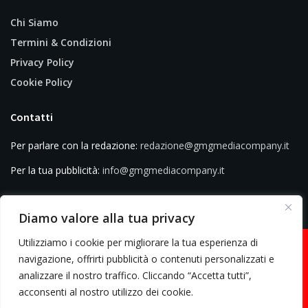
Chi Siamo
Termini & Condizioni
Privacy Policy
Cookie Policy
Contatti
Per parlare con la redazione:
redazione@gmgmediacompany.it
Per la tua pubblicità:
info@gmgmediacompany.it
Diamo valore alla tua privacy
Utilizziamo i cookie per migliorare la tua esperienza di
navigazione, offrirti pubblicità o contenuti personalizzati e
analizzare il nostro traffico. Cliccando “Accetta tutti”,
© 2026 GMG Media Company Di Mossutti Gianluca | Sede legale: Corso
acconsenti al nostro utilizzo dei cookie.
Umberto Maddalena 25 - Cap 83030 - Venticano (AV) | P.IVA: