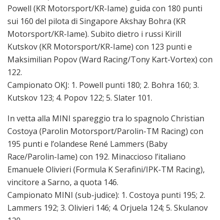
Powell (KR Motorsport/KR-Iame) guida con 180 punti
sui 160 del pilota di Singapore Akshay Bohra (KR
Motorsport/KR-Iame). Subito dietro i russi Kirill
Kutskov (KR Motorsport/KR-Iame) con 123 punti e
Maksimilian Popov (Ward Racing/Tony Kart-Vortex) con
122.
Campionato OKJ: 1. Powell punti 180; 2. Bohra 160; 3.
Kutskov 123; 4. Popov 122; 5. Slater 101.
In vetta alla MINI spareggio tra lo spagnolo Christian
Costoya (Parolin Motorsport/Parolin-TM Racing) con
195 punti e l’olandese René Lammers (Baby
Race/Parolin-Iame) con 192. Minaccioso l’italiano
Emanuele Olivieri (Formula K Serafini/IPK-TM Racing),
vincitore a Sarno, a quota 146.
Campionato MINI (sub-judice): 1. Costoya punti 195; 2.
Lammers 192; 3. Olivieri 146; 4. Orjuela 124; 5. Skulanov