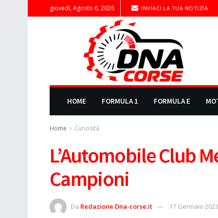
giovedì, Agosto 6, 2026
INVIACI LA TUA NOTIZIA
HOME
FORMULA 1
FORMULA E
MO
Home
Curiosità
L’Automobile Club Me
Campioni
Da
Redazione Dna-corse.it
17 Gennaio 202