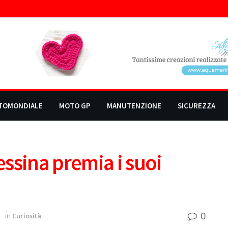
TOMONDIALE
MOTO GP
MANUTENZIONE
SICUREZZA
ssina premia i suoi
0
3
in
Curiosità