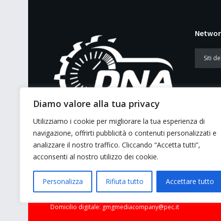
Networ
Diamo valore alla tua privacy
Utilizziamo i cookie per migliorare la tua esperienza di
E’ un portale di news ai sensi del D.L.
navigazione, offrirti pubblicità o contenuti personalizzati e
7/5/2001 n. 62
analizzare il nostro traffico. Cliccando “Accetta tutti”,
acconsenti al nostro utilizzo dei cookie.
Personalizza
Rifiuta tutto
Accettare tutto
© 2026 GMG Media Company Di Mossutti Gianluca | Sede lega
Domicilio digitale: gmgmediacompany@pec.it