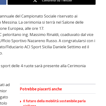
Condividi su Twitter
annuale del Campionato Sociale riservato ai
 Messina. La cerimonia si terrà nel Salone delle
one Europea, alle ore 17.
’AC peloritano ing. Massimo Rinaldi, coadiuvato dal vice
’Ufficio Sportivo Nazareno Russo. A congratularsi con i
ato/Fiduciario ACI Sport Sicilia Daniele Settimo ed il
o.
 sport delle 4 ruote sarà presente alla Cerimonia
ati ad
Potrebbe piacerti anche
nior
igato
Il futuro della mobilità sostenibile parla
itolo
siciliano