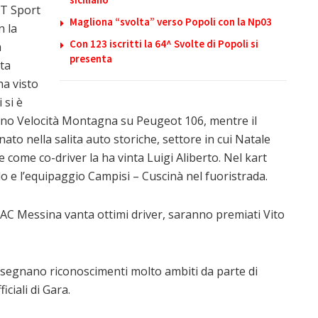
ST Sport
Magliona “svolta” verso Popoli con la Np03
n la
Con 123 iscritti la 64^ Svolte di Popoli si
a
presenta
ta
ha visto
 si è
iano Velocità Montagna su Peugeot 106, mentre il
ato nella salita auto storiche, settore in cui Natale
 e come co-driver la ha vinta Luigi Aliberto. Nel kart
 e l’equipaggio Campisi – Cuscinà nel fuoristrada.
l’AC Messina vanta ottimi driver, saranno premiati Vito
segnano riconoscimenti molto ambiti da parte di
iciali di Gara.