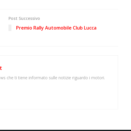
Post Successivo
e
Premio Rally Automobile Club Lucca
t
ws che ti tiene informato sulle notizie riguardo i motori.