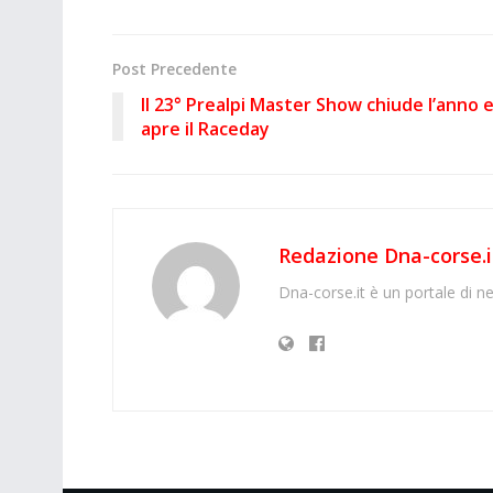
Post Precedente
Il 23° Prealpi Master Show chiude l’anno 
apre il Raceday
Redazione Dna-corse.i
Dna-corse.it è un portale di ne