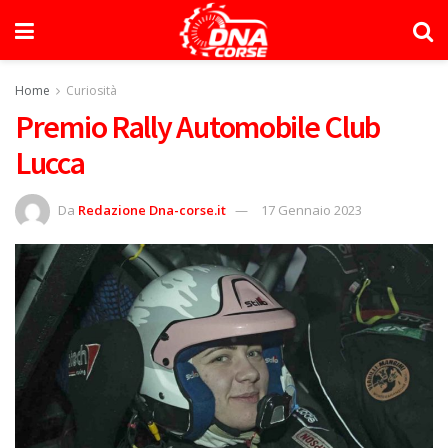
Home
Curiosità
Premio Rally Automobile Club
Lucca
Da
Redazione Dna-corse.it
17 Gennaio 2023