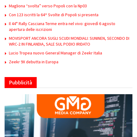
Magliona “svolta” verso Popoli con la Np03
Con 123 iscritti la 64^ Svolte di Popoli si presenta
Il 44° Rally Casciana Terme entra nel vivo: giovedì 6 agosto
apertura delle iscrizioni
MOVISPORT ANCORA SUGLI SCUDI MONDIALI: SUNINEN, SECONDO DI
WRC-2 IN FINLANDIA, SALE SUL PODIO IRIDATO
Lucio Tropea nuovo General Manager di Zeekr Italia
Zeekr 9X debutta in Europa
Pubblicità