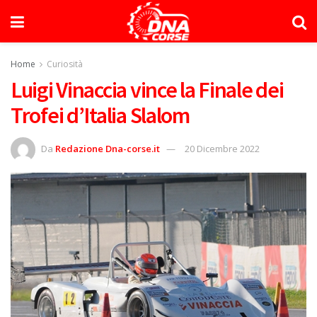
Home
Curiosità
Luigi Vinaccia vince la Finale dei
Trofei d’Italia Slalom
Da
Redazione Dna-corse.it
20 Dicembre 2022