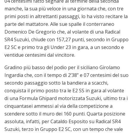
04 centesimi fatto segnare al termine della seconda
manche, la sua più veloce in una giornata che, con tre
primi posti in altrettanti passaggi, lo ha visto recitare la
parte del mattatore. Alle sue spalle il conterraneo
Domenico De Gregorio che, al volante di una Radical
SR4 Suzuki, chiude con 157,27 punti, secondo in Gruppo
E2 SC e primo tra gli Under 23 in gara, a un secondo e
ventidue centesimi dal vincitore.
Gradino più basso del podio per il siciliano Girolamo
Ingardia che, con il tempo di 2’38” e 07 centesimi del suo
secondo passaggio sotto la bandiera a scacchi,
conquista il primo posto tra le E2 SS in gara al volante
di una Formula Ghipard motorizzata Suzuki, ultimo tra i
cinquantasei ammessi al via della competizione a
scendere sotto il muro dei 160 punti. Quarta posizione
assoluta, infatti, per Cataldo Esposito su Radical SR4
Suzuki, terzo in Gruppo E2 SC, con un tempo che vale