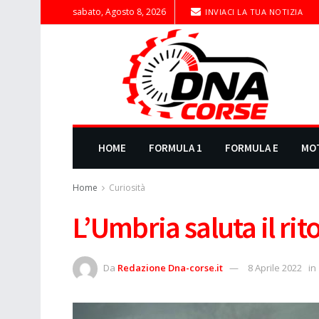
sabato, Agosto 8, 2026
INVIACI LA TUA NOTIZIA
HOME
FORMULA 1
FORMULA E
MO
Home
Curiosità
L’Umbria saluta il rit
Da
Redazione Dna-corse.it
8 Aprile 2022
in