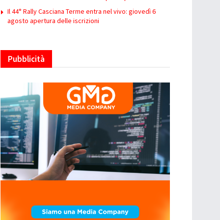
Il 44° Rally Casciana Terme entra nel vivo: giovedì 6
agosto apertura delle iscrizioni
Pubblicità