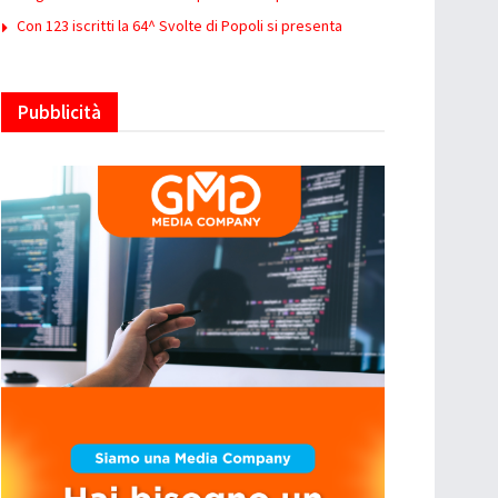
Con 123 iscritti la 64^ Svolte di Popoli si presenta
Pubblicità