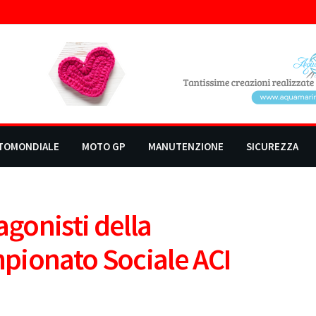
TOMONDIALE
MOTO GP
MANUTENZIONE
SICUREZZA
agonisti della
pionato Sociale ACI