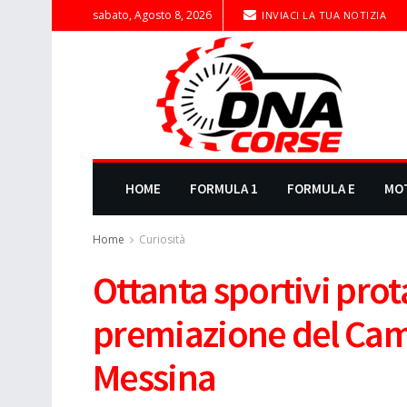
sabato, Agosto 8, 2026
INVIACI LA TUA NOTIZIA
HOME
FORMULA 1
FORMULA E
MO
Home
Curiosità
Ottanta sportivi prot
premiazione del Cam
Messina