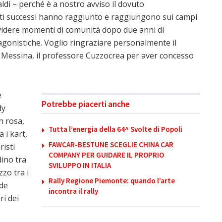
ldi – perché è a nostro avviso il dovuto
nti successi hanno raggiunto e raggiungono sui campi
dividere momenti di comunità dopo due anni di
 agonistiche. Voglio ringraziare personalmente il
di Messina, il professore Cuzzocrea per aver concesso
e
Potrebbe piacerti anche
dy
n rosa,
Tutta l’energia della 64^ Svolte di Popoli
 i kart,
FAWCAR-BESTUNE SCEGLIE CHINA CAR
risti
COMPANY PER GUIDARE IL PROPRIO
dino tra
SVILUPPO IN ITALIA
zzo tra i
Rally Regione Piemonte: quando l’arte
ide
incontra il rally
ri dei