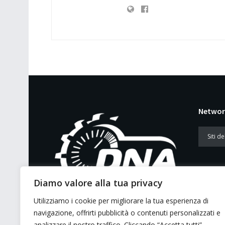
Networ
Diamo valore alla tua privacy
Utilizziamo i cookie per migliorare la tua esperienza di
E’ un portale di news ai sensi del D.L.
navigazione, offrirti pubblicità o contenuti personalizzati e
7/5/2001 n. 62
analizzare il nostro traffico. Cliccando “Accetta tutti”,