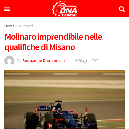
Home
Curiosità
Molinaro imprendibile nelle
qualifiche di Misano
Da
Redazione Dna-corse.it
6 Giugno 2021