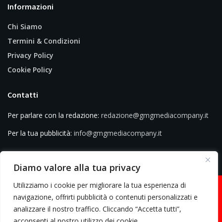
Informazioni
Chi Siamo
Termini & Condizioni
Privacy Policy
Cookie Policy
Contatti
Per parlare con la redazione:
redazione@gmgmediacompany.it
Per la tua pubblicità:
info@gmgmediacompany.it
Diamo valore alla tua privacy
Utilizziamo i cookie per migliorare la tua esperienza di
navigazione, offrirti pubblicità o contenuti personalizzati e
analizzare il nostro traffico. Cliccando “Accetta tutti”,
© 2026 GMG Media Company Di Mossutti Gianluca | Sede legale: Corso
acconsenti al nostro utilizzo dei cookie.