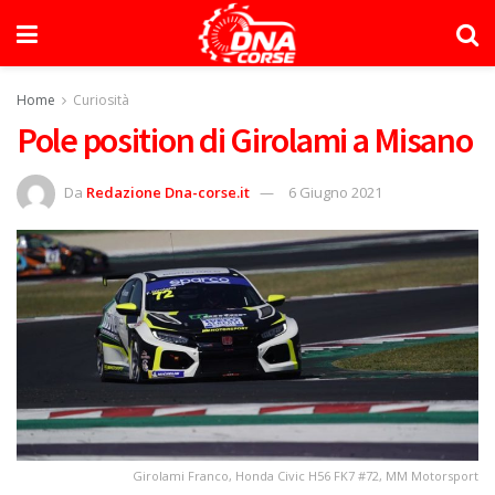
Home
Curiosità
Pole position di Girolami a Misano
Da
Redazione Dna-corse.it
6 Giugno 2021
Girolami Franco, Honda Civic H56 FK7 #72, MM Motorsport