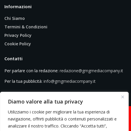
Informazioni
Chi Siamo
Termini & Condizioni
Privacy Policy
Cookie Policy
Contatti
Per parlare con la redazione:
redazione@gmgmediacompany.it
Per la tua pubblicità:
info@gmgmediacompany.it
Diamo valore alla tua privacy
Utilizziamo i cookie per migliorare la tua esperienza di
navigazione, offrirti pubblicità o contenuti personalizzati e
analizzare il nostro traffico. Cliccando “Accetta tutti”,
© 2026 GMG Media Company Di Mossutti Gianluca | Sede legale: Corso