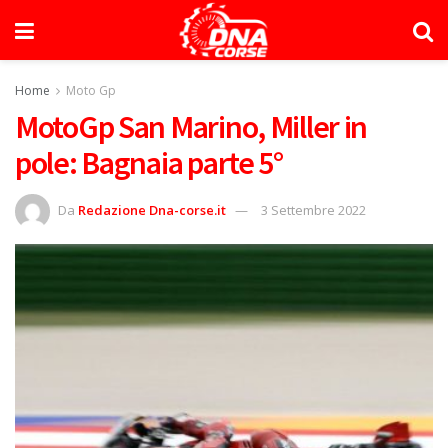
Home
Moto Gp
MotoGp San Marino, Miller in
pole: Bagnaia parte 5°
Da
Redazione Dna-corse.it
3 Settembre 2022