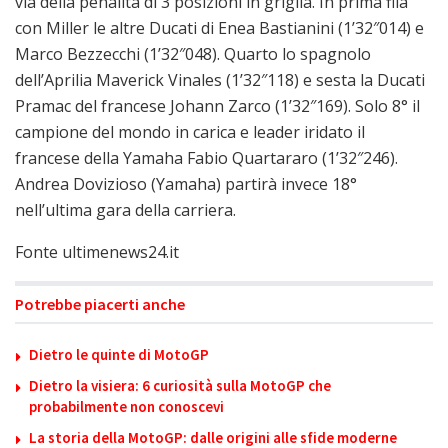
via della penalità di 3 posizioni in griglia. In prima fila
con Miller le altre Ducati di Enea Bastianini (1’32″014) e
Marco Bezzecchi (1’32″048). Quarto lo spagnolo
dell’Aprilia Maverick Vinales (1’32″118) e sesta la Ducati
Pramac del francese Johann Zarco (1’32″169). Solo 8° il
campione del mondo in carica e leader iridato il
francese della Yamaha Fabio Quartararo (1’32″246).
Andrea Dovizioso (Yamaha) partirà invece 18°
nell’ultima gara della carriera.
Fonte ultimenews24.it
Potrebbe piacerti anche
Dietro le quinte di MotoGP
Dietro la visiera: 6 curiosità sulla MotoGP che
probabilmente non conoscevi
La storia della MotoGP: dalle origini alle sfide moderne