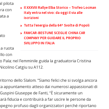
l pilota
Il XXXVIII Rallye Elba Storico – Trofeo Locman
ara con
Italy entra nel vivo: da oggi il via alle
data a
iscrizioni
Tutta l’energia della 64^ Svolte di Popoli
FAWCAR-BESTUNE SCEGLIE CHINA CAR
ato
COMPANY PER GUIDARE IL PROPRIO
SVILUPPO IN ITALIA
 a ruota
llo con
go Pala; nel Femminile guida la graduatoria Cristina
Nicolino Catgiu su A112.
ritorno dello Slalom. “Siamo felici che si svolga ancora
tata appuntamento atteso dai numerosi appassionati di
di Guspini Giuseppe de Fanti, “È sicuramente un
arà fiducia e contribuirà a far uscire le persone da
impegno profuso dagli organizzatori perché riportano