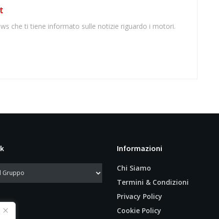
t
ws che ti tiene informato sulle notizie riguardo i motori.
k
Informazioni
Chi Siamo
Termini & Condizioni
Privacy Policy
Cookie Policy