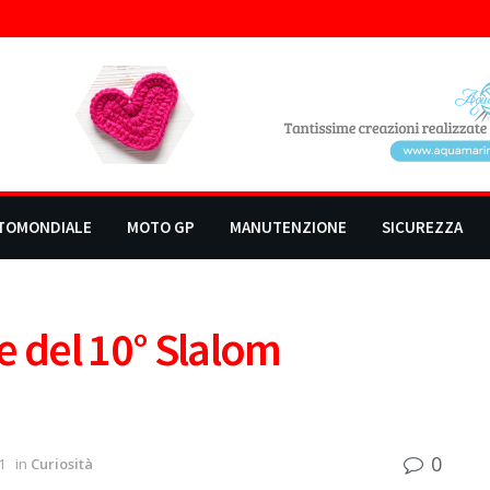
TOMONDIALE
MOTO GP
MANUTENZIONE
SICUREZZA
e del 10° Slalom
0
1
in
Curiosità