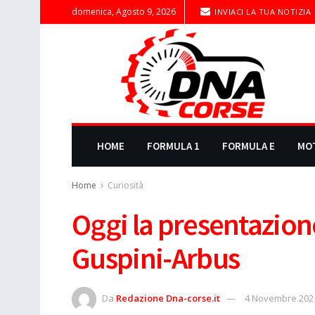
domenica, Agosto 9, 2026
INVIACI LA TUA NOTIZIA
HOME
FORMULA 1
FORMULA E
MO
Home
Curiosità
Oggi la presentazion
Guspini-Arbus
Da
Redazione Dna-corse.it
4 Novembre 202