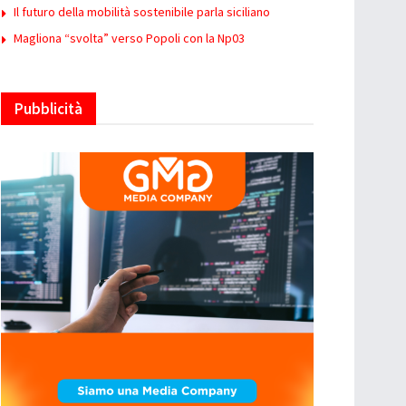
Il futuro della mobilità sostenibile parla siciliano
Magliona “svolta” verso Popoli con la Np03
Pubblicità