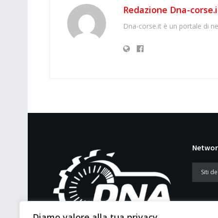
Redazione Dna-corse.i
Dna-corse.it è un portale di ne
Networ
Diamo valore alla tua privacy