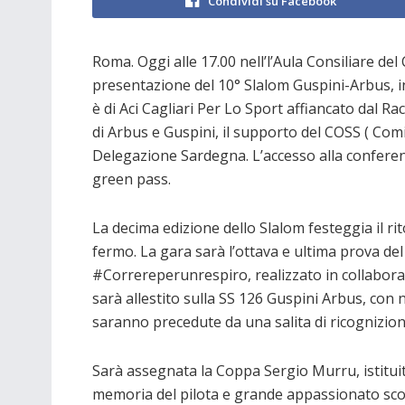
Condividi su Facebook
Roma. Oggi alle 17.00 nell’l’Aula Consiliare de
presentazione del 10° Slalom Guspini-Arbus, 
è di Aci Cagliari Per Lo Sport affiancato dal 
di Arbus e Guspini, il supporto del COSS ( Com
Delegazione Sardegna. L’accesso alla conferen
green pass.
La decima edizione dello Slalom festeggia il ri
fermo. La gara sarà l’ottava e ultima prova d
#Correreperunrespiro, realizzato in collaborazi
sarà allestito sulla SS 126 Guspini Arbus, con 
saranno precedute da una salita di ricognizion
Sarà assegnata la Coppa Sergio Murru, istituit
memoria del pilota e grande appassionato s