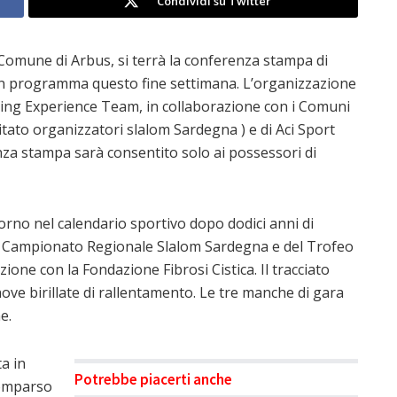
Condividi su Twitter
l Comune di Arbus, si terrà la conferenza stampa di
in programma questo fine settimana. L’organizzazione
Racing Experience Team, in collaborazione con i Comuni
itato organizzatori slalom Sardegna ) e di Aci Sport
za stampa sarà consentito solo ai possessori di
torno nel calendario sportivo dopo dodici anni di
el Campionato Regionale Slalom Sardegna e del Trofeo
one con la Fondazione Fibrosi Cistica. Il tracciato
nove birillate di rallentamento. Le tre manche di gara
e.
a in
Potrebbe piacerti anche
comparso