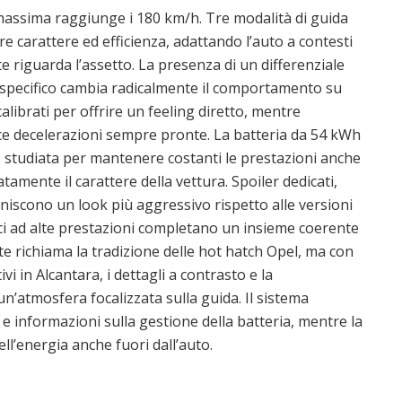
massima raggiunge i 180 km/h. Tre modalità di guida
 carattere ed efficienza, adattando l’auto a contesti
te riguarda l’assetto. La presenza di un differenziale
 specifico cambia radicalmente il comportamento su
calibrati per offrire un feeling diretto, mentre
sce decelerazioni sempre pronte. La batteria da 54 kWh
 studiata per mantenere costanti le prestazioni anche
amente il carattere della vettura. Spoiler dedicati,
finiscono un look più aggressivo rispetto alle versioni
tici ad alte prestazioni completano un insieme coerente
nte richiama la tradizione delle hot hatch Opel, ma con
i in Alcantara, i dettagli a contrasto e la
n’atmosfera focalizzata sulla guida. Il sistema
i e informazioni sulla gestione della batteria, mentre la
ell’energia anche fuori dall’auto.