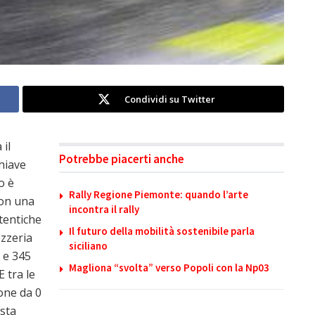
Condividi su Twitter
il
Potrebbe piacerti anche
chiave
o è
Rally Regione Piemonte: quando l’arte
con una
incontra il rally
tentiche
Il futuro della mobilità sostenibile parla
ozzeria
siciliano
 e 345
Magliona “svolta” verso Popoli con la Np03
 tra le
ione da 0
osta