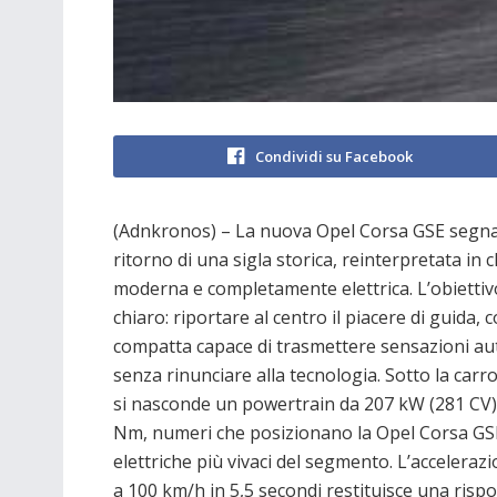
Condividi su Facebook
(Adnkronos) – La nuova Opel Corsa GSE segna 
ritorno di una sigla storica, reinterpretata in 
moderna e completamente elettrica. L’obiettiv
chiaro: riportare al centro il piacere di guida, 
compatta capace di trasmettere sensazioni au
senza rinunciare alla tecnologia. Sotto la carr
si nasconde un powertrain da 207 kW (281 CV)
Nm, numeri che posizionano la Opel Corsa GSE
elettriche più vivaci del segmento. L’acceleraz
a 100 km/h in 5,5 secondi restituisce una risp