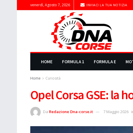
venerdì, Agosto 7, 2026
INVIACI LA TUA NOTIZIA
HOME
FORMULA 1
FORMULA E
MO
Home
Curiosità
Opel Corsa GSE: la ho
Da
Redazione Dna-corse.it
7 Maggio 2026
i