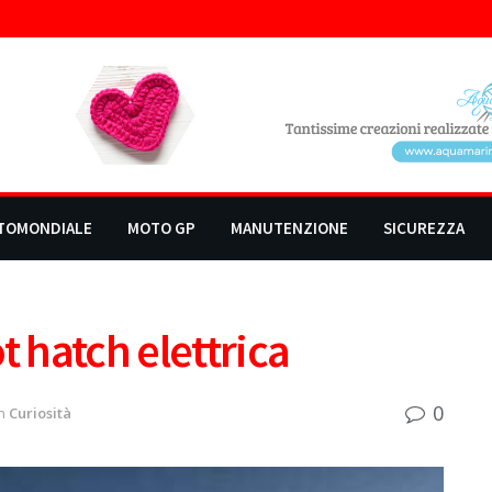
TOMONDIALE
MOTO GP
MANUTENZIONE
SICUREZZA
t hatch elettrica
0
n
Curiosità