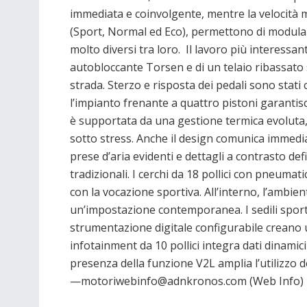
immediata e coinvolgente, mentre la velocità 
(Sport, Normal ed Eco), permettono di modulare
molto diversi tra loro. Il lavoro più interessan
autobloccante Torsen e di un telaio ribassato
strada. Sterzo e risposta dei pedali sono stati 
l’impianto frenante a quattro pistoni garanti
è supportata da una gestione termica evoluta,
sotto stress. Anche il design comunica immediat
prese d’aria evidenti e dettagli a contrasto de
tradizionali. I cerchi da 18 pollici con pneuma
con la vocazione sportiva. All’interno, l’ambie
un’impostazione contemporanea. I sedili sportiv
strumentazione digitale configurabile creano u
infotainment da 10 pollici integra dati dinamic
presenza della funzione V2L amplia l’utilizzo d
—motoriwebinfo@adnkronos.com (Web Info)