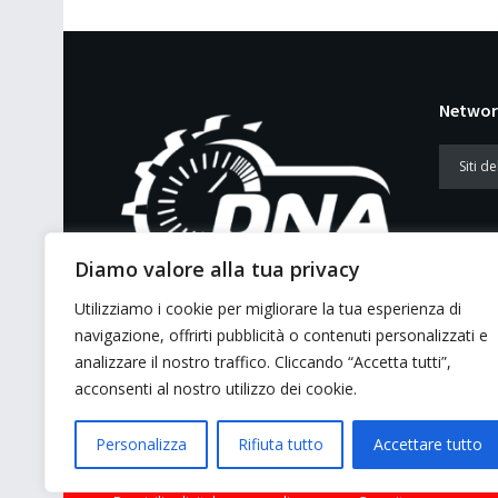
Networ
Diamo valore alla tua privacy
Utilizziamo i cookie per migliorare la tua esperienza di
E’ un portale di news ai sensi del D.L.
navigazione, offrirti pubblicità o contenuti personalizzati e
7/5/2001 n. 62
analizzare il nostro traffico. Cliccando “Accetta tutti”,
acconsenti al nostro utilizzo dei cookie.
Personalizza
Rifiuta tutto
Accettare tutto
© 2026 GMG Media Company Di Mossutti Gianluca | Sede lega